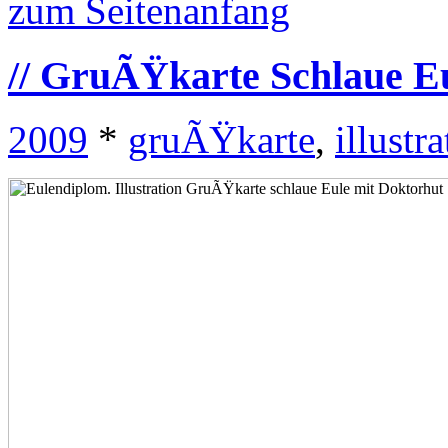
zum Seitenanfang
// GruÃŸkarte Schlaue E
2009
*
gruÃŸkarte
,
illustr