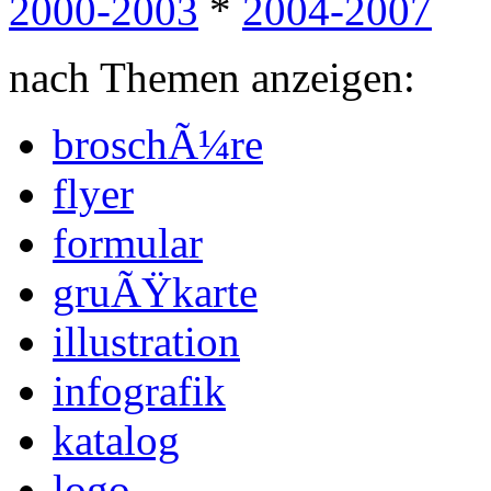
2000-2003
*
2004-2007
nach Themen anzeigen:
broschÃ¼re
flyer
formular
gruÃŸkarte
illustration
infografik
katalog
logo