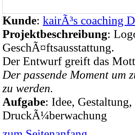
Kunde
:
kairÃ³s coaching 
Projektbeschreibung
: Log
GeschÃ¤ftsausstattung.
Der Entwurf greift das Mott
Der passende Moment um zu 
zu werden.
Aufgabe
: Idee, Gestaltung
DruckÃ¼berwachung
zum Seitenanfang