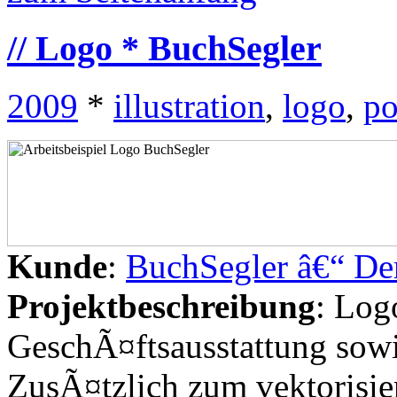
// Logo * BuchSegler
2009
*
illustration
,
logo
,
po
Kunde
:
BuchSegler â€“ De
Projektbeschreibung
: Log
GeschÃ¤ftsausstattung sowi
ZusÃ¤tzlich zum vektorisie