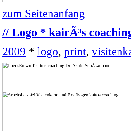
zum Seitenanfang
// Logo * kairÃ³s coachin
2009
*
logo
,
print
,
visitenk