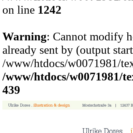
on line
1242
Warning
: Cannot modify h
already sent by (output start
/www/htdocs/w0071981/textp
/www/htdocs/w0071981/tex
439